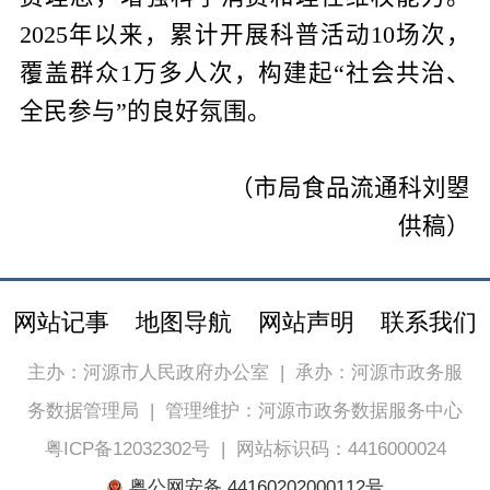
2025
年以来，累计开展科普活动
10
场次，
覆盖群众
1
万多人次，构建起“社会共治、
全民参与”的良好氛围。
（市局食品流通科
刘曌
供稿）
网站记事
地图导航
网站声明
联系我们
主办：河源市人民政府办公室
|
承办：河源市政务服
务数据管理局
|
管理维护：河源市政务数据服务中心
粤ICP备12032302号
|
网站标识码：4416000024
粤公网安备 44160202000112号