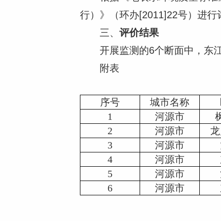
行）》（环办[2011]22号）进
三、
评价结果
开展监测的6个断面中，东江河
附表
序号
城市名称
1
河源市
2
河源市
龙
3
河源市
4
河源市
5
河源市
6
河源市