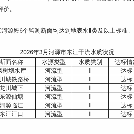
行评价。
源段6个监测断面均达到地表水Ⅱ类及以上标准。
2026年3月河源市东江干流水质状况
断面名称
水源类型
水质类别
达标情
枫树坝水库
河流型
Ⅱ
达标
川城铁路桥
河流型
Ⅱ
达标
龙川城下
河流型
Ⅱ
达标
东源仙塘
河流型
Ⅱ
达标
河源临江
河流型
Ⅱ
达标
东江江口
河流型
Ⅱ
达标