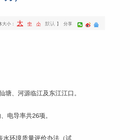
大
默认
体大小：
中
小
】 分享
仙塘、河源临江及东江江口。
物、电导率共26项。
地表水环境质量评价办法（试