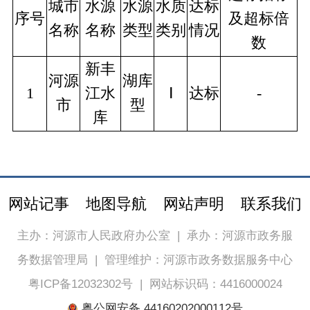
城市
水源
水源
水质
达标
序号
及超标倍
名称
名称
类型
类别
情况
数
新丰
河源
湖库
1
江水
Ⅰ
达标
-
市
型
库
网站记事
地图导航
网站声明
联系我们
主办：河源市人民政府办公室
|
承办：河源市政务服
务数据管理局
|
管理维护：河源市政务数据服务中心
粤ICP备12032302号
|
网站标识码：4416000024
粤公网安备 44160202000112号