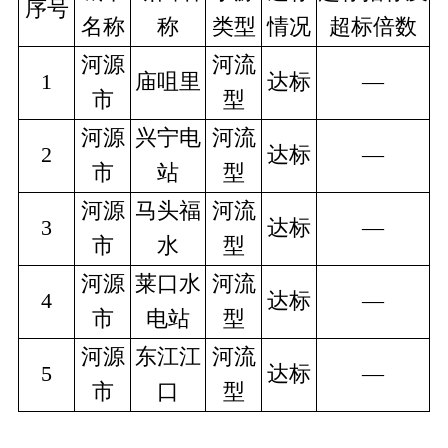
序号
名称
称
类型
情况
超标倍数
河源
河流
1
庙咀里
达标
—
市
型
河源
兴宁电
河流
2
达标
—
市
站
型
河源
马头福
河流
3
达标
—
市
水
型
河源
莱口水
河流
4
达标
—
市
电站
型
河源
东江江
河流
5
达标
—
市
口
型