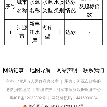
城市
水源
水源
水质
达标
序号
及超标倍
名称
名称
类型
类别
情况
数
新丰
河源
湖库
1
江水
Ⅰ
达标
-
市
型
库
网站记事
地图导航
网站声明
联系我们
主办：河源市人民政府办公室
|
承办：河源市政务服
务数据管理局
|
管理维护：河源市政务数据服务中心
粤ICP备12032302号
|
网站标识码：4416000024
粤公网安备 44160202000112号