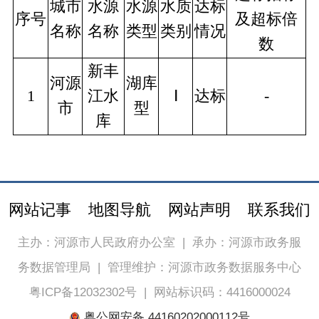
城市
水源
水源
水质
达标
序号
及超标倍
名称
名称
类型
类别
情况
数
新丰
河源
湖库
1
江水
Ⅰ
达标
-
市
型
库
网站记事
地图导航
网站声明
联系我们
主办：河源市人民政府办公室
|
承办：河源市政务服
务数据管理局
|
管理维护：河源市政务数据服务中心
粤ICP备12032302号
|
网站标识码：4416000024
粤公网安备 44160202000112号