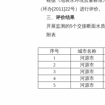
根据《地表水环境质量标准》
（环办[2011]22号）进行评价。
三、
评价结果
开展监测的5个交接断面水质
附表
序号
城市名称
1
河源市
2
河源市
3
河源市
4
河源市
5
河源市