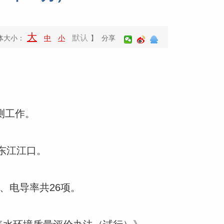
大
默认
体大小：
中
小
】 分享
测工作。
东江江口。
物、电导率共26项。