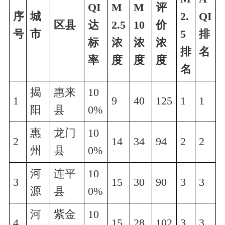
QI
M
M
评
序
城
2.
QI
区县
达
2.5
10
价
号
市
5
排
标
浓
浓
浓
排
名
率
度
度
度
名
揭
惠来
10
1
9
40
125
1
1
阳
县
0%
惠
龙门
10
2
14
34
94
2
2
州
县
0%
河
连平
10
3
15
30
90
3
3
源
县
0%
河
紫金
10
4
15
28
102
3
3