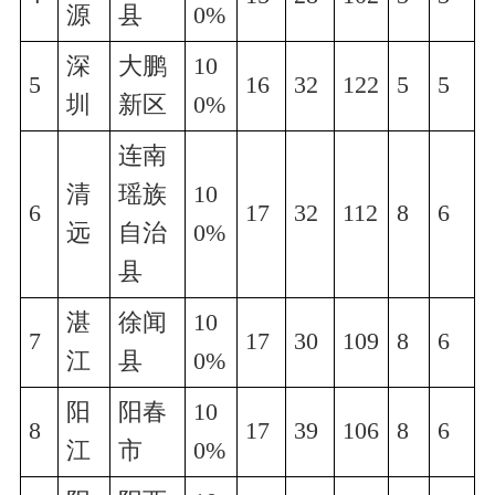
源
县
0%
深
大鹏
10
5
16
32
122
5
5
圳
新区
0%
连南
清
瑶族
10
6
17
32
112
8
6
远
自治
0%
县
湛
徐闻
10
7
17
30
109
8
6
江
县
0%
阳
阳春
10
8
17
39
106
8
6
江
市
0%