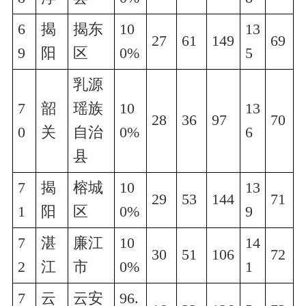
6
揭
揭东
10
13
27
61
149
69
9
阳
区
0%
5
乳源
7
韶
瑶族
10
13
28
36
97
70
0
关
自治
0%
6
县
7
揭
榕城
10
13
29
53
144
71
1
阳
区
0%
9
7
湛
廉江
10
14
30
51
106
72
2
江
市
0%
1
7
云
云安
96.