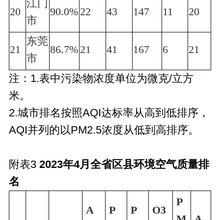
江门
20
90.0%
22
43
147
11
20
市
东莞
21
86.7%
21
41
167
6
21
市
注：1.表中污染物浓度单位为微克/立方
米。
2.城市排名按照AQI达标率从高到低排序，
AQI并列的以PM2.5浓度从低到高排序。
附表3
2023年4月全省区县环境空气质量排
名
P
A
P
P
O3
M
A