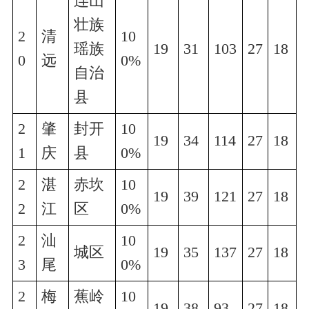
连山
壮族
2
清
10
瑶族
19
31
103
27
18
0
远
0%
自治
县
2
肇
封开
10
19
34
114
27
18
1
庆
县
0%
2
湛
赤坎
10
19
39
121
27
18
2
江
区
0%
2
汕
10
城区
19
35
137
27
18
3
尾
0%
2
梅
蕉岭
10
19
38
93
27
18