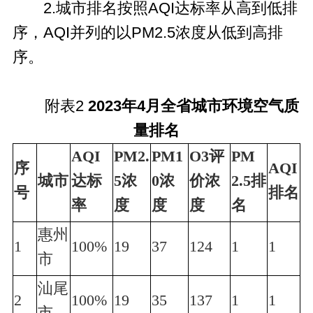
2.城市排名按照AQI达标率从高到低排
序，AQI并列的以PM2.5浓度从低到高排
序。
附表2
2023年4月全省城市环境空气质
量排名
AQI
PM2.
PM1
O3评
PM
序
AQI
城市
达标
5浓
0浓
价浓
2.5排
号
排名
率
度
度
度
名
惠州
1
100%
19
37
124
1
1
市
汕尾
2
100%
19
35
137
1
1
市