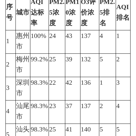
AQI
PM2.
PM1
O3评
PM2.
序
AQI
城市
达标
5浓
0浓
价浓
5排
号
排名
率
度
度
度
名
惠州
100%
24
43
137
4
1
1
市
梅州
99.2%
25
39
132
5
2
2
市
深圳
98.3%
22
42
136
1
3
3
市
汕尾
98.3%
23
37
137
2
4
4
市
汕头
98.3%
25
41
140
5
5
5