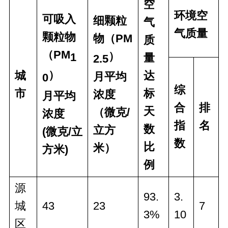
空
环境空
可吸入
细颗粒
气
气质量
颗粒物
物（PM
质
（PM
）
1
量
2.5
）
城
达
月平均
0
综
市
标
浓度
月平均
合
排
天
（微克/
浓度
指
名
数
立方
(微克/立
数
比
米）
方米)
例
源
93.
3.
城
43
23
7
3%
10
区