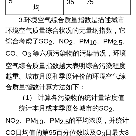
5
35
75
均
3.环境空气综合质量指数是描述城市
环境空气质量综合状况的无量纲指数，它
综合考虑了SO
、NO
、PM
、PM
、
2
2
10
2.5
CO、O
等六项污染物的污染情况，环境
3
空气综合质量指数越大表明综合污染程度
越重。城市月度和季度评价的环境空气综
合质量指数计算方法如下：
（1） 计算各污染物的统计量浓度值
统计本月或本季度各城市的SO
、
2
NO
、PM
、PM
的平均浓度，并统计
2
10
2.5
CO日均值的第95百分位数以及O
日最大8
3