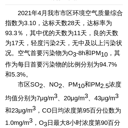
2021年4月我市市区环境空气质量综合
指数为3.10，达标天数28天，达标率为
93.3％，其中优的天数为11天，良的天数
为17天，轻度污染2天，无中及以上污染状
况。空气首要污染物为O
-8h和PM
，其
3
10
作为每日首要污染物的比例分别为94.7%
和5.3%。
市区SO
、NO
、PM
和PM
浓度
2
2
10
2.5
3
3
3
均值分别为7μg/m
、20μg/m
、43μg/m
3
和23μg/m
，CO日均浓度第95百分位数为
3
1.0mg/m
，O
日最大8小时浓度第90百分
3