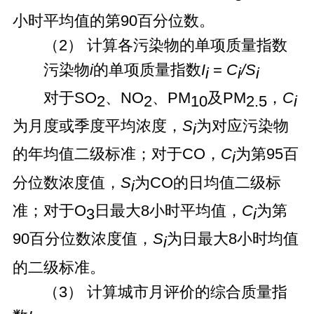
小时平均值的第90百分位数。
（2） 计算各污染物的单项质量指数
污染物
i
的单项质量指数
I
=
C
/S
i
i
i
对于SO
、NO
、PM
及PM
，
C
2
2
10
2.5
i
为月度或季度平均浓度，
S
为对应污染物
i
的年均值二级标准；对于CO，
C
为第95百
i
分位数浓度值，
S
为CO的日均值二级标
i
准；对于O
日最大8小时平均值，
C
为第
3
i
90百分位数浓度值，
S
为日最大8小时均值
i
的二级标准。
（3） 计算城市月评价的综合质量指