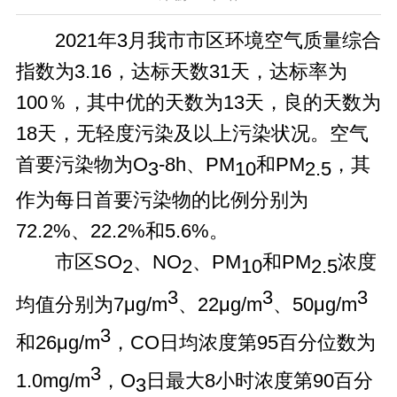
2021年3月我市市区环境空气质量综合
指数为3.16，达标天数31天，达标率为
100％，其中优的天数为13天，良的天数为
18天，无轻度污染及以上污染状况。空气
首要污染物为O
-8h、PM
和PM
，其
3
10
2.5
作为每日首要污染物的比例分别为
72.2%、22.2%和5.6%。
市区SO
、NO
、PM
和PM
浓度
2
2
10
2.5
3
3
3
均值分别为7μg/m
、22μg/m
、50μg/m
3
和26μg/m
，CO日均浓度第95百分位数为
3
1.0mg/m
，O
日最大8小时浓度第90百分
3