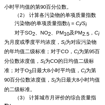
小时平均值的第90百分位数。
（2） 计算各污染物的单项质量指数
污染物
i
的单项质量指数
I
=
C
/S
i
i
i
对于SO
、NO
、PM
及PM
，
C
2
2
10
2.5
i
为月度或季度平均浓度，
S
为对应污染物
i
的年均值二级标准；对于CO，
C
为第95百
i
分位数浓度值，
S
为CO的日均值二级标
i
准；对于O
日最大8小时平均值，
C
为第
3
i
90百分位数浓度值，
S
为日最大8小时均值
i
的二级标准。
（3） 计算城市月评价的综合质量指