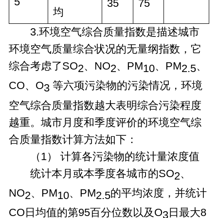
5
35
75
均
3.环境空气综合质量指数是描述城市
环境空气质量综合状况的无量纲指数，它
综合考虑了SO
、NO
、PM
、PM
、
2
2
10
2.5
CO、O
等六项污染物的污染情况，环境
3
空气综合质量指数越大表明综合污染程度
越重。城市月度和季度评价的环境空气综
合质量指数计算方法如下：
（1） 计算各污染物的统计量浓度值
统计本月或本季度各城市的SO
、
2
NO
、PM
、PM
的平均浓度，并统计
2
10
2.5
CO日均值的第95百分位数以及O
日最大8
3