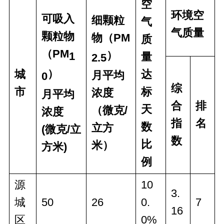
空
环境空
可吸入
细颗粒
气
气质量
颗粒物
物（PM
质
（PM
）
1
量
2.5
）
城
达
月平均
0
综
市
标
浓度
月平均
合
排
天
（微克/
浓度
指
名
数
立方
(微克/立
数
比
米）
方米)
例
源
10
3.
城
50
26
0.
7
16
区
0%