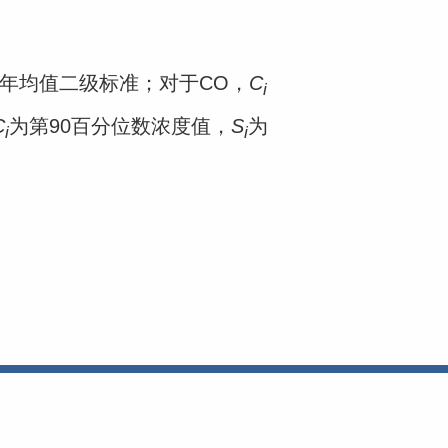
年均值二级标准；对于CO，
C
i
C
为第90百分位数浓度值，
S
为
i
i