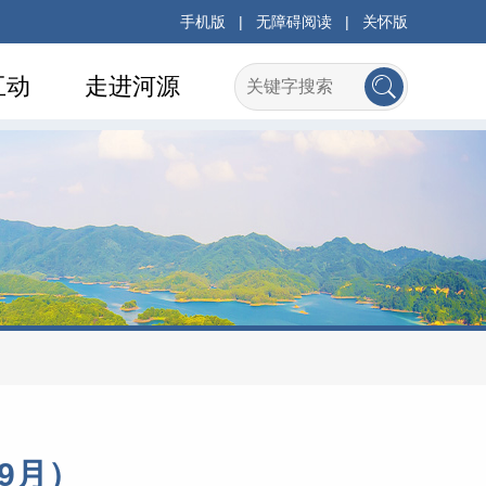
手机版
|
无障碍阅读
|
关怀版
互动
走进河源
9月）