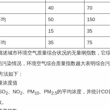
40
70
平均
50
150
15
35
平均
35
75
述城市环境空气质量综合状况的无量纲指数，它综
的污染情况，环境空气综合质量指数越大表明综合污
方法如下：
量浓度值
SO
、NO
、PM
、PM
的平均浓度，并统计CO
2
2
10
2.5
数。