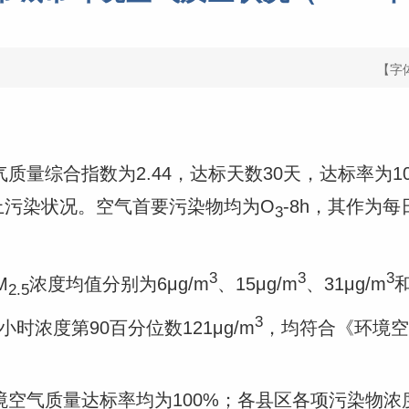
【字
质量综合指数为2.44，达标天数30天，达标率为1
上污染状况。空气首要污染物均为O
-8h，其作为
3
3
3
3
M
浓度均值分别为6μg/m
、15μg/m
、31μg/m
和
2.5
3
小时浓度第90百分位数121μg/m
，均符合《环境空气
境空气质量达标率均为100%；各县区各项污染物