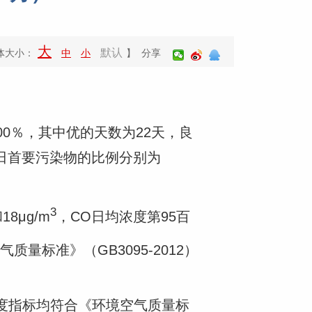
大
默认
体大小：
中
小
】 分享
00％，其中优的天数为22天，良
每日首要污染物的比例分别为
3
18μg/m
，CO日均浓度第95百
质量标准》（GB3095-2012）
浓度指标均符合《环境空气质量标