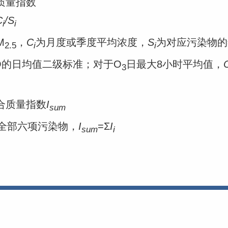
质量指数
C
/S
i
i
M
，
C
为月度或季度平均浓度，
S
为对应污染物的
2.5
i
i
O的日均值二级标准；对于O
日最大8小时平均值，
3
合质量指数
I
sum
部六项污染物，
I
=Σ
I
sum
i