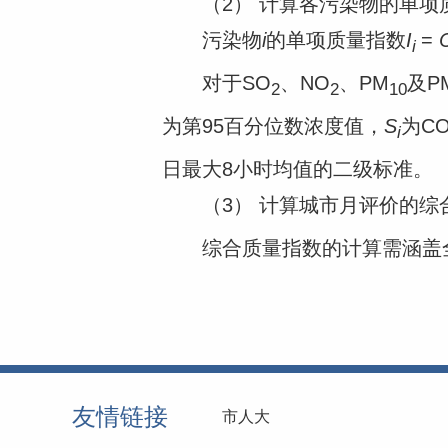
（2） 计算各污染物的单项
污染物
i
的单项质量指数
I
=
i
对于SO
、NO
、PM
及P
2
2
10
为第95百分位数浓度值，
S
为C
i
日最大8小时均值的二级标准。
（3） 计算城市月评价的综
综合质量指数的计算需涵盖全
友情链接
市人大