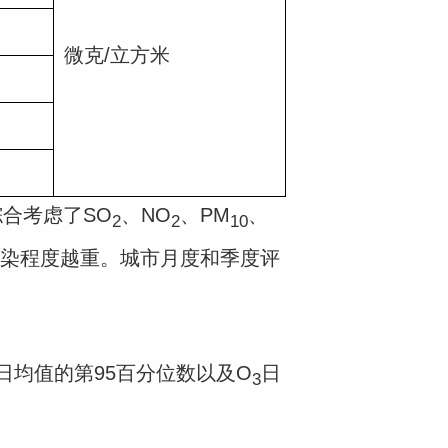
微克/立方米
合考虑了SO
、NO
、PM
、
2
2
10
染程度越重。城市月度和季度评
日均值的第95百分位数以及O
日
3