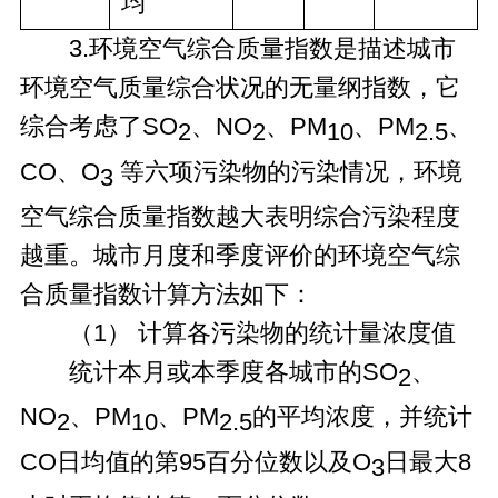
均
3.环境空气综合质量指数是描述城市
环境空气质量综合状况的无量纲指数，它
综合考虑了SO
、NO
、PM
、PM
、
2
2
10
2.5
CO、O
等六项污染物的污染情况，环境
3
空气综合质量指数越大表明综合污染程度
越重。城市月度和季度评价的环境空气综
合质量指数计算方法如下：
（1） 计算各污染物的统计量浓度值
统计本月或本季度各城市的SO
、
2
NO
、PM
、PM
的平均浓度，并统计
2
10
2.5
CO日均值的第95百分位数以及O
日最大8
3