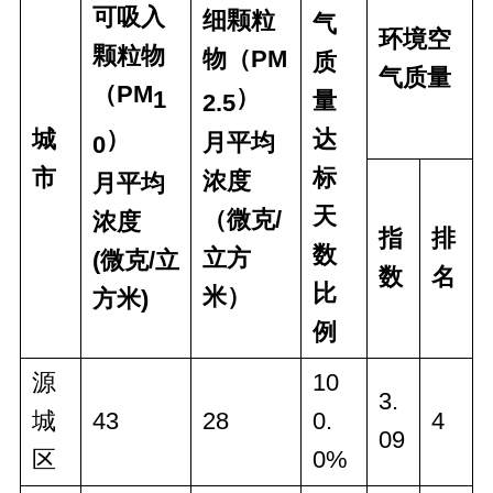
可吸入
细颗粒
气
环境空
颗粒物
物（PM
质
气质量
（PM
）
1
量
2.5
）
城
达
月平均
0
市
标
浓度
月平均
天
（微克/
浓度
指
排
数
立方
(微克/立
数
名
比
米）
方米)
例
源
10
3.
城
43
28
0.
4
09
区
0%