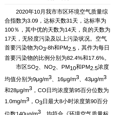
2020年10月我市市区环境空气质量综
合指数为3.09，达标天数31天，达标率为
100％，其中优的天数为14天，良的天数为
17天，无轻度污染及以上污染状况。空气
首要污染物为O
-8h和PM
，其作为每日
3
2.5
首要污染物的比例分别为82.4%和17.6%。
市区SO
、NO
、PM
和PM
浓度
2
2
10
2.5
3
3
3
均值分别为9μg/m
、16μg/m
、43μg/m
3
和28μg/m
，CO日均浓度第95百分位数为
3
1.0mg/m
，O
日最大8小时浓度第90百分
3
3
位数140μg/m
，均符合《环境空气质量标