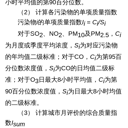
小时平均值的第90百分位数。
（2） 计算各污染物的单项质量指数
污染物
i
的单项质量指数
I
=
C
/S
i
i
i
对于SO
、NO
、PM
及PM
，
C
2
2
10
2.5
i
为月度或季度平均浓度，
S
为对应污染物
i
的年均值二级标准；对于CO，
C
为第95百
i
分位数浓度值，
S
为CO的日均值二级标
i
准；对于O
日最大8小时平均值，
C
为第
3
i
90百分位数浓度值，
S
为日最大8小时均值
i
的二级标准。
（3） 计算城市月评价的综合质量指
数
I
sum