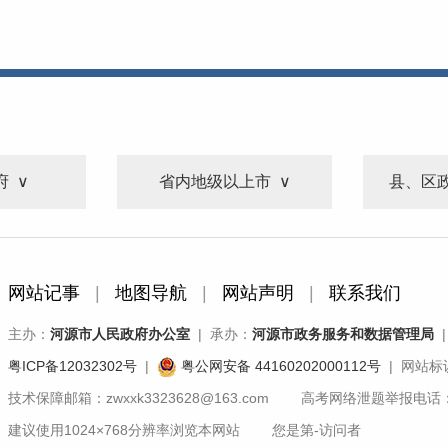
府
省内地级以上市
县、区
网站记事
|
地图导航
|
网站声明
|
联系我们
主办：
河源市人民政府办公室
| 承办：
河源市政务服务和数据管理局
|
粤ICP备12032302号
|
粤公网安备 44160202000112号
| 网站标识
技术保障邮箱：zwxxk3323628@163.com 高考网络泄题举报电话：07
建议使用1024×768分辨率浏览本网站 您是第
-
访问者