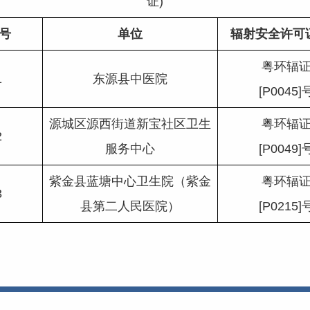
证)
号
单位
辐射安全许可
粤环辐
1
东源县中医院
[P0045]
源城区源西街道新宝社区卫生
粤环辐
2
服务中心
[P0049]
紫金县蓝塘中心卫生院（紫金
粤环辐
3
县第二人民医院）
[P0215]