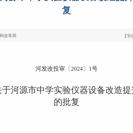
复
和改革局
【字
河发改投审〔
2024
〕
1
号
关于河源市中学实验仪器
设备改造提
的批复