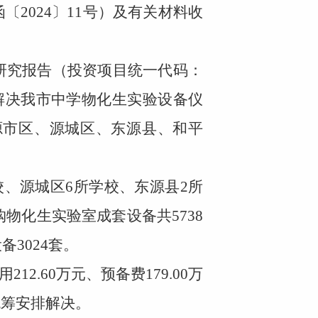
函〔
2024
〕
11
号）及有关材料收
究报告（投资项目统一代码：
解决我市中学物化生实验设备仪
源市区、源城区、东源县、和平
校、源城区
6
所学校、东源县
2
所
购物化生实验室成套设备共
5738
设备
3024
套。
用
212.60
万元、预备费
179.00
万
统筹安排解决。