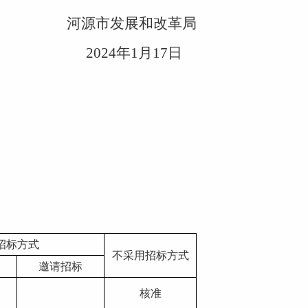
河源市发展和改革局
2024
年
1
月
17
日
招标方式
不采用招标方式
邀请招标
核准