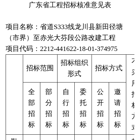
广东省工程招标核准意见表
项目名称：
省道
S333线龙川县新田径塘
（市界）至赤光大芬段公路改建工程
项目代码：
2212-441622-18-01-374975
不
招标组织
招标范围
招标方式
采
形式
用
全
部
自
委
公
邀
招
部
分
行
托
开
请
标
招
招
招
招
招
招
方
标
标
标
标
标
标
式