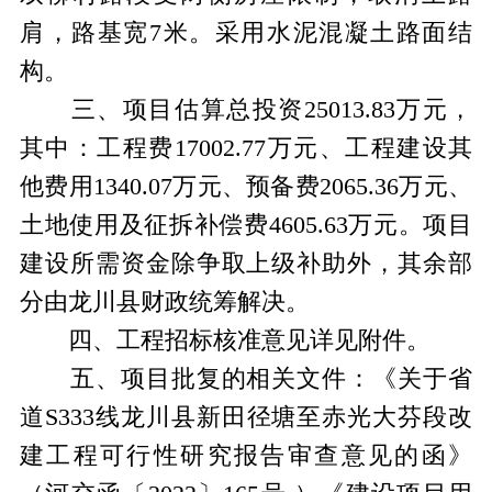
肩，路基宽
7
米。采用水泥混凝土路面结
构。
三、项目估算总投资
25013.83
万元，
其中：工程费
17002.77
万元、工程建设其
他费用
1340.07
万元、预备费
2065.36
万元、
土地使用及征拆补偿费
4605.63
万元。项目
建设所需资金除争取上级补助外，其余部
分由龙川县财政统筹解决。
四、工程招标核准意见详见附件。
五、项目批复的相关文件：《关于省
道
S333
线龙川县新田径塘至赤光大芬段改
建工程可行性研究报告审查意见的函》