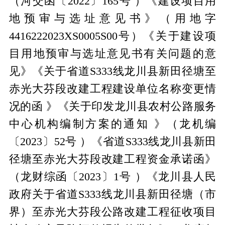
（河交函〔
2022
〕
165
号 ）《建设项目用
地预审与选址意见书》（用地字
4416222023XS0005S00
号）《关于建设项
目用地预审与选址意见书有关问题的意
见》《关于省道
S333
线龙川县新田径塘至
赤光大芬段改建工程建设单位名称变更情
况的函 》《关于印发龙川县农村公路服务
中心机构编制方案的通知 》（龙机编
〔
2023
〕
52
号 ）《省道
S333
线龙川县新田
径塘至赤光大芬段改建工程资金承诺函》
（龙财综函〔
2023
〕
1
号 ）《龙川县人民
政府关于省道
S333
线龙川县新田径塘（市
界）至赤光大芬段公路改建工程征收项目