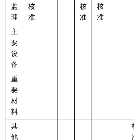
监
核
核
核
理
准
准
准
主
要
设
备
重
要
材
料
其
核
他
准