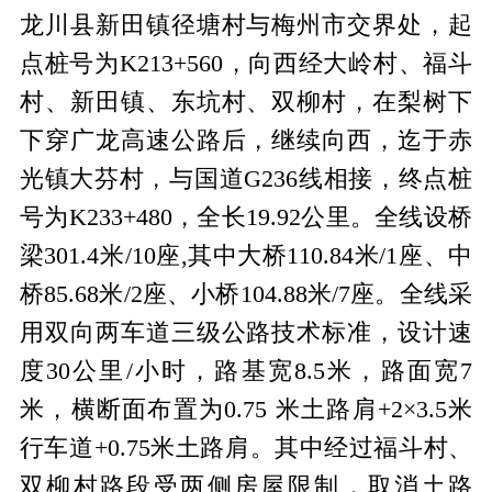
龙川县新田镇径塘村与梅州市交界处，起
点桩号为
K213+560
，向西经大岭村、福斗
村、新田镇、东坑村、双柳村，在梨树下
下穿广龙高速公路后，继续向西，迄于赤
光镇大芬村，与国道
G236
线相接，终点桩
号为
K233+480
，全长
19.92
公里。全线设桥
梁
301.4
米
/10
座
,
其中大桥
110.84
米
/1
座、中
桥
85.68
米
/2
座、小桥
104.88
米
/7
座。全线采
用双向两车道三级公路技术标准，设计速
度
30
公里
/
小时，路基宽
8.5
米，路面宽
7
米，横断面布置为
0.75
米土路肩
+2
×
3.5
米
行车道
+0.75
米土路肩。其中经过福斗村、
双柳村路段受两侧房屋限制，取消土路