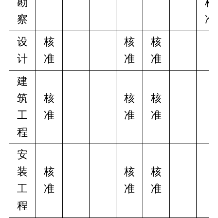
勘
核
察
准
设
核
核
核
计
准
准
准
建
筑
核
核
核
工
准
准
准
程
安
装
核
核
核
工
准
准
准
程