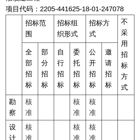
项目代码：2205-441625-18-01-247078
不
招标范
招标组
招标方
采
围
织形式
式
用
全
部
自
委
公
邀
招
部
分
行
托
开
请
标
招
招
招
招
招
招
方
标
标
标
标
标
标
式
勘
核
核
核
察
准
准
准
设
核
核
核
计
准
准
准