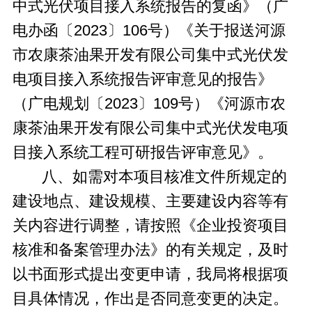
中式光伏项目接入系统报告的复函》（广
电办函〔2023〕106号）《关于报送河源
市农康茶油果开发有限公司集中式光伏发
电项目接入系统报告评审意见的报告》
（广电规划〔2023〕109号）《河源市农
康茶油果开发有限公司集中式光伏发电项
目接入系统工程可研报告评审意见》。
八、如需对本项目核准文件所规定的
建设地点、建设规模、主要建设内容等有
关内容进行调整，请按照《企业投资项目
核准和备案管理办法》的有关规定，及时
以书面形式提出变更申请，我局将根据项
目具体情况，作出是否同意变更的决定。