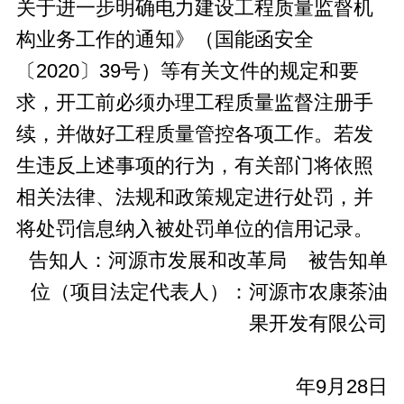
关于进一步明确电力建设工程质量监督机
构业务工作的通知》（国能函安全
〔2020〕39号）等有关文件的规定和要
求，开工前必须办理工程质量监督注册手
续，并做好工程质量管控各项工作。若发
生违反上述事项的行为，有关部门将依照
相关法律、法规和政策规定进行处罚，并
将处罚信息纳入被处罚单位的信用记录。
告知人：河源市发展和改革局 被告知单
位（项目法定代表人）：河源市农康茶油
果开发有限公司
202
年9月28日