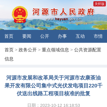
关怀版
首页
要闻
公开
办事
互动
市情
首页
>
政务公开
>
重点领域信息
>
公共资源配置
信息
河源市发展和改革局关于河源市农康茶油
果开发有限公司集中式光伏发电项目220千
伏送出线路工程项目核准的批复
日期：2023-10-12 16:18:53