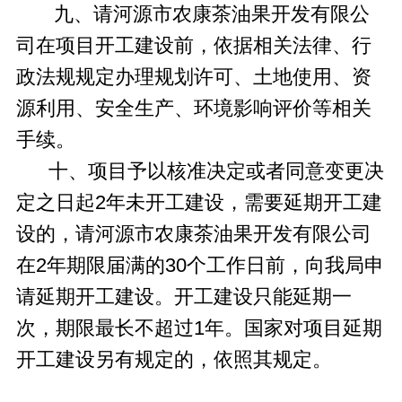
九、请河源市农康茶油果开发有限公
司在项目开工建设前，依据相关法律、行
政法规规定办理规划许可、土地使用、资
源利用、安全生产、环境影响评价等相关
手续。
十、项目予以核准决定或者同意变更决
定之日起2年未开工建设，需要延期开工建
设的，请河源市农康茶油果开发有限公司
在2年期限届满的30个工作日前，向我局申
请延期开工建设。开工建设只能延期一
次，期限最长不超过1年。国家对项目延期
开工建设另有规定的，依照其规定。