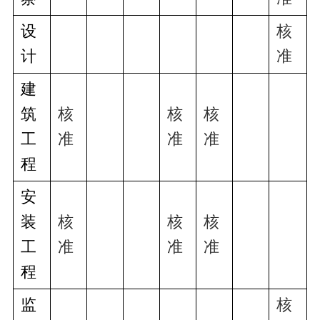
设
核
计
准
建
筑
核
核
核
工
准
准
准
程
安
装
核
核
核
工
准
准
准
程
监
核