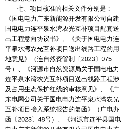
七、项目核准的相关文件分别是：
《国电电力广东新能源开发有限公司自建
国电电力连平泉水湾农光互补项目配套送
出工程意向协议书》、《关于国电电力连
平泉水湾农光互补项目送出线路工程的用
地意见》（连自然资管制〔2023〕075
号）、《河源市自然资源局关于国电电力
连平泉水湾农光互补项目送出线路工程涉
及占用生态保护红线的审核意见》、《广
东电网公司关于国电电力连平泉水湾农光
互补项目接入系统报告的复函》（广电办
函〔2023〕48号）、《河源市连平县国电