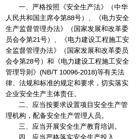
一、严格按照《安全生产法》（中华
人民共和国主席令第88号）、《电力安全
生产监督管理办法》（国家发展和改革委
员会令第21号）、《电力建设工程施工安
全监督管理办法》（国家发展和改革委员
会令第28号）和《电力建设工程施工安全
管理导则》(NB/T 10096-2018)等有关法
律、法规和标准的规定和要求，切实落实
企业安全生产主体责任。
二、应当按要求设置项目安全生产管
理机构，配备安全生产管理人员。
三、应当开展安全生产教育培训。
四、应当严格落实安全生产投入。