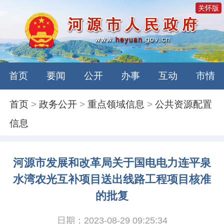
关怀版
首页
要闻
公开
办事
互动
市情
首页
>
政务公开
>
重点领域信息
>
公共资源配置
信息
河源市发展和改革局关于国电电力连平泉
水湾农光互补项目送出线路工程项目核准
的批复
日期：2023-08-29 09:25:34