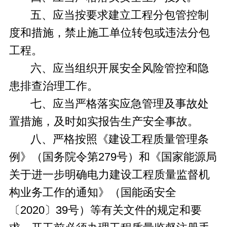
五、应当按要求建立工程分包管控制
度和措施，禁止施工单位转包或违法分包
工程。
六、应当组织开展安全风险管控和隐
患排查治理工作。
七、应当严格落实应急管理及事故处
置措施，及时如实报告生产安全事故。
八、严格按照《建设工程质量管理条
例》（国务院令第279号）和《国家能源局
关于进一步明确电力建设工程质量监督机
构业务工作的通知》（国能函安全
〔2020〕39号）等有关文件的规定和要