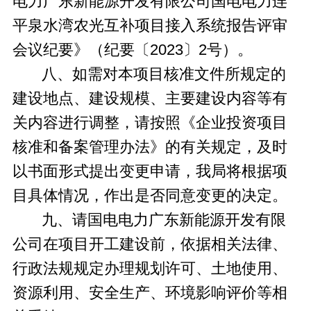
电力广东新能源开发有限公司国电电力连
平泉水湾农光互补项目接入系统报告评审
会议纪要》（纪要〔2023〕2号）。
八、如需对本项目核准文件所规定的
建设地点、建设规模、主要建设内容等有
关内容进行调整，请按照《企业投资项目
核准和备案管理办法》的有关规定，及时
以书面形式提出变更申请，我局将根据项
目具体情况，作出是否同意变更的决定。
九、请国电电力广东新能源开发有限
公司在项目开工建设前，依据相关法律、
行政法规规定办理规划许可、土地使用、
资源利用、安全生产、环境影响评价等相