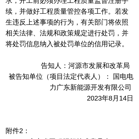
求，开工前必须办理工程质量监督注册手
续，并做好工程质量管控各项工作。若发
生违反上述事项的行为，有关部门将依照
相关法律、法规和政策规定进行处罚，并
将处罚信息纳入被处罚单位的信用记录。
告知人：河源市发展和改革局
被告知单位（项目法定代表人）： 国电电
力广东新能源开发有限公司
2023年8月14日
附件2：