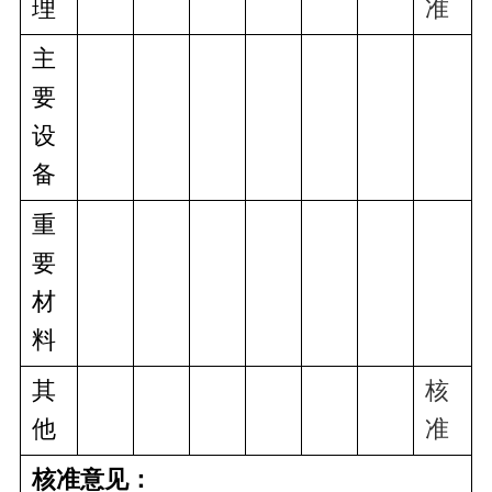
理
准
主
要
设
备
重
要
材
料
其
核
他
准
核准意见：