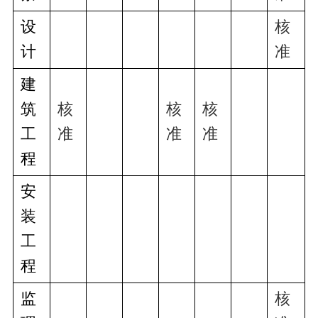
设
核
计
准
建
筑
核
核
核
工
准
准
准
程
安
装
工
程
监
核