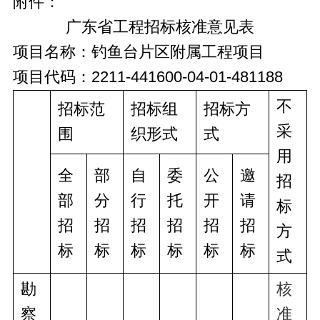
附件：
广东省工程招标核准意见表
项目名称：钓鱼台片区附属工程项目
项目代码：2211-441600-04-01-481188
不
招标范
招标组
招标方
采
围
织形式
式
用
全
部
自
委
公
邀
招
部
分
行
托
开
请
标
招
招
招
招
招
招
方
标
标
标
标
标
标
式
勘
核
察
准