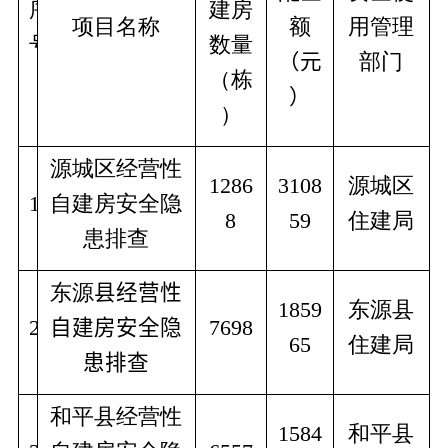
序
建房
项目名称
额
用管理
号
数量
（元
部门
（栋
）
）
源城区经营性
1286
3108
源城区
1
自建房安全隐
8
59
住建局
患排查
东源
县经营性
1859
东源县
2
自建房安全隐
7698
65
住建局
患排查
和平县经营性
1584
和平县