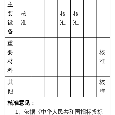
主
要
核
核
核
设
准
准
准
备
重
要
核
材
准
料
其
核
他
准
核准意见：
     1、依据《中华人民共和国招标投标