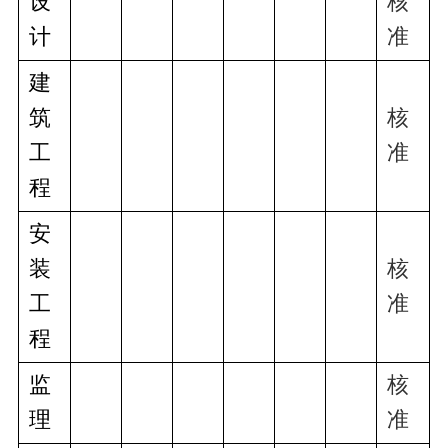
设
核
计
准
建
筑
核
工
准
程
安
装
核
工
准
程
监
核
理
准