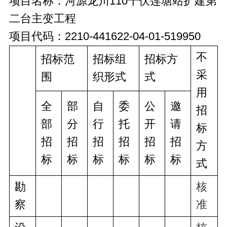
项目名称：河源龙川110千伏莲塘站扩建第
二台主变工程
项目代码：2210-441622-04-01-519950
不
招标范
招标组
招标方
采
围
织形式
式
用
全
部
自
委
公
邀
招
部
分
行
托
开
请
标
招
招
招
招
招
招
方
标
标
标
标
标
标
式
勘
核
察
准