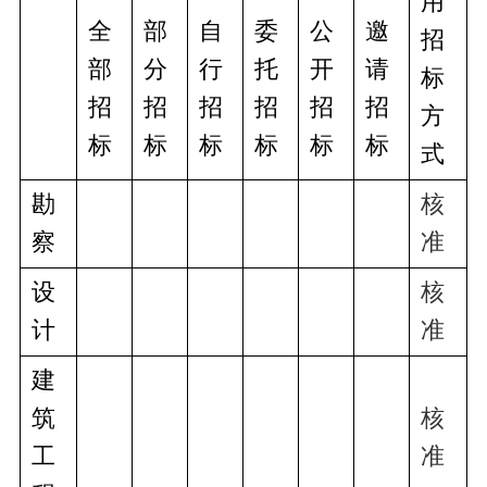
用
全
部
自
委
公
邀
招
部
分
行
托
开
请
标
招
招
招
招
招
招
方
标
标
标
标
标
标
式
勘
核
察
准
设
核
计
准
建
筑
核
工
准