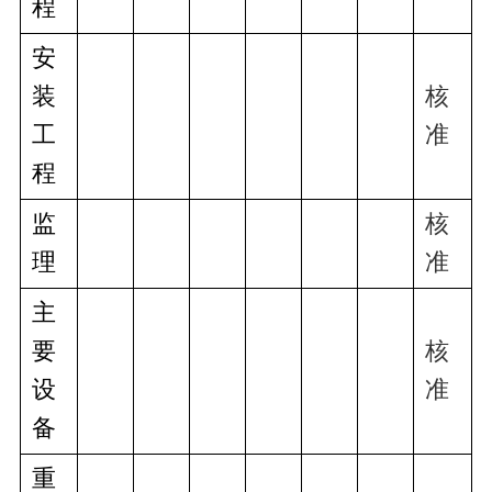
程
安
装
核
工
准
程
监
核
理
准
主
要
核
设
准
备
重