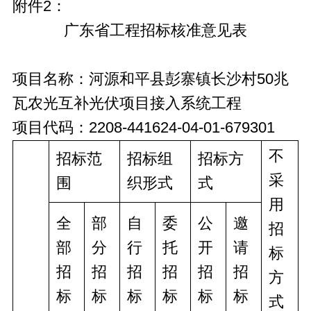
附件2：
广东省工程招标核准意见表
项目名称：河源和平县彭寨镇长沙村50兆
瓦农光互补光伏项目接入系统工程
项目代码：2208-441624-04-01-679301
不
招标范
招标组
招标方
采
围
织形式
式
用
全
部
自
委
公
邀
招
部
分
行
托
开
请
标
招
招
招
招
招
招
方
标
标
标
标
标
标
式