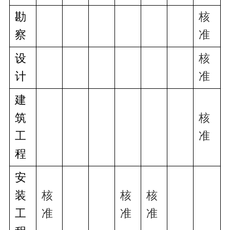
勘
核
察
准
设
核
计
准
建
筑
核
工
准
程
安
装
核
核
核
工
准
准
准