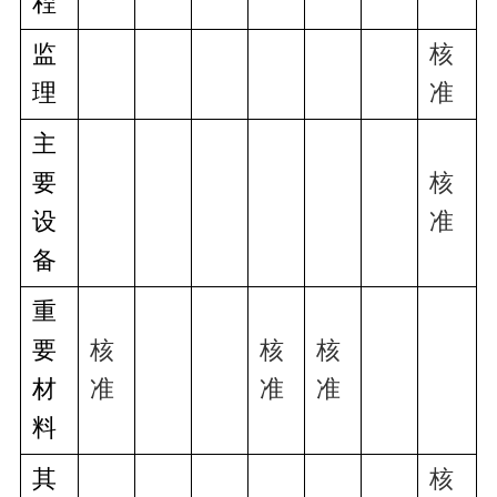
程
监
核
理
准
主
要
核
设
准
备
重
要
核
核
核
材
准
准
准
料
其
核