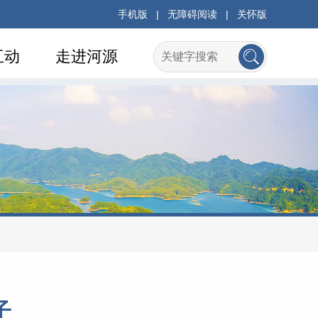
手机版
|
无障碍阅读
|
关怀版
互动
走进河源
子