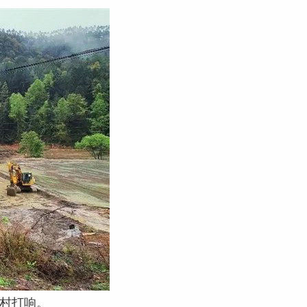
蒙村打响。