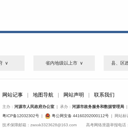
府
省内地级以上市
县、区
网站记事
|
地图导航
|
网站声明
|
联系我们
主办：
河源市人民政府办公室
| 承办：
河源市政务服务和数据管理局
|
粤ICP备12032302号
|
粤公网安备 44160202000112号
| 网站标识
技术保障邮箱：zwxxk3323628@163.com 高考网络泄题举报电话：07