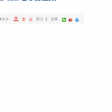
大
默认
体大小：
中
小
】 分享