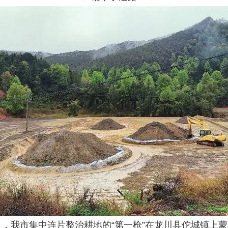
月，我市集中连片整治耕地的“第一枪”在龙川县佗城镇上