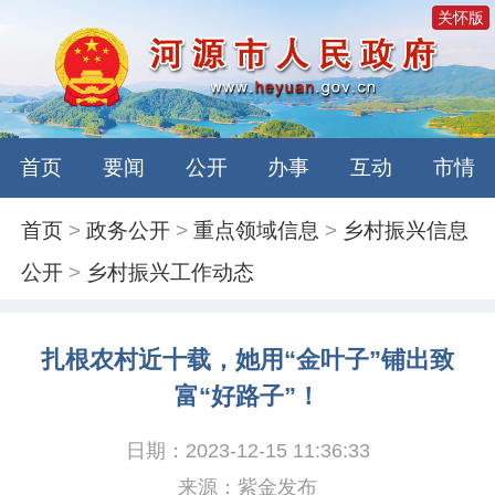
关怀版
首页
要闻
公开
办事
互动
市情
首页
>
政务公开
>
重点领域信息
>
乡村振兴信息
公开
>
乡村振兴工作动态
扎根农村近十载，她用“金叶子”铺出致
富“好路子”！
日期：2023-12-15 11:36:33
来源：紫金发布