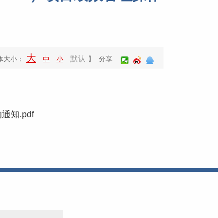
大
默认
体大小：
中
小
】 分享
知.pdf