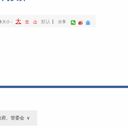
大
默认
体大小：
中
小
】 分享
政府、管委会