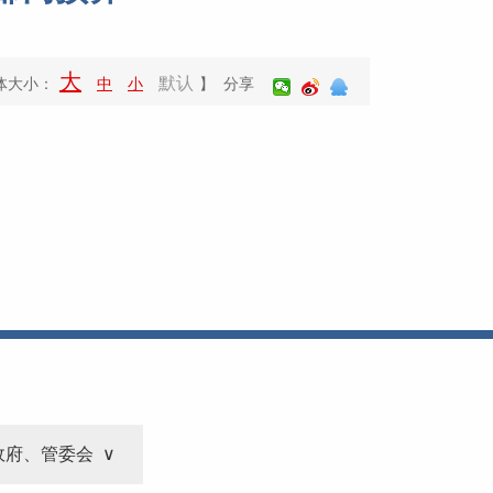
大
默认
体大小：
中
小
】 分享
政府、管委会