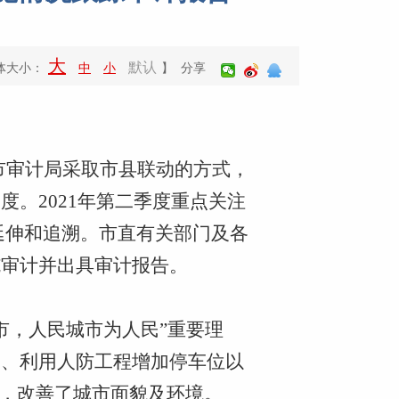
大
默认
体大小：
中
小
】 分享
市审计局采取市县联动的方式，
力度。
202
1
年第
二
季度重点
关注
延伸和追溯。市直有关部门及各
施审计并出具审计报告。
市，人民城市为人民”重要理
造、利用人防工程增加停车位以
”，改善了城市面貌及环境。