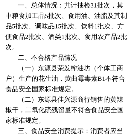
一、总体情况：
共计抽检
31
批次，其
中粮食加工品
5
批次、食用油、油脂及其制
品
5
批次、调味品
15
批次、饮料
1
批次、方
便食品
2
批次、酒类
1
批次、食用农产品
2
批
次。
二、不合格产品情况
（一）东源县荣发榨油坊（个体工商
户）生产的花生油，黄曲霉毒素
B
1
不符合
食品安全国家标准规定。
（二）东源县佳兴源商行销售的黄辣
椒干，二氧化硫残留量不符合食品安全国
家标准规定。
三、
食品安全消费提示：
消费者应当