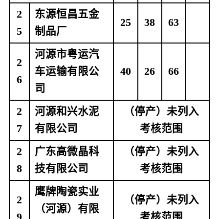
2
东源恒昌五金
25
38
63
5
制品厂
河源市粤运汽
2
车运输有限公
40
26
66
6
司
2
河源和兴水泥
（停产）未列入
7
有限公司
考核范围
2
广东高微晶科
（停产）未列入
8
技有限公司
考核范围
鹰牌陶瓷实业
2
（停产）未列入
（河源）有限
9
考核范围