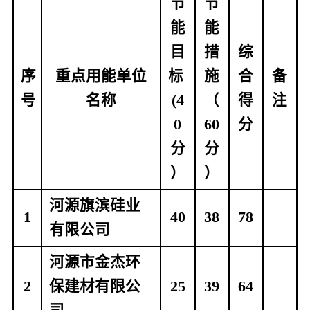
节
节
能
能
目
措
综
序
重点用能单位
标			
施
合
备
号
名称
(4
（
得
注
0
60
分
分
分
）
）
河源旗滨硅业
1
40
38
78
有限公司
河源市金杰环
2
保建材有限公
25
39
64