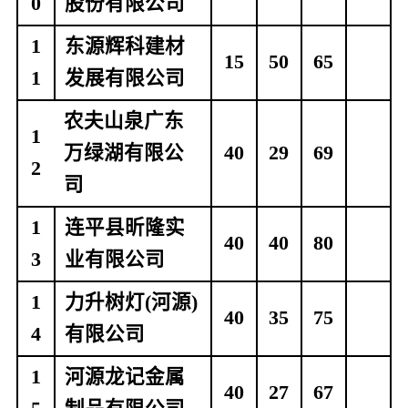
0
股份有限公司
1
东源辉科建材
15
50
65
1
发展有限公司
农夫山泉广东
1
万绿湖有限公
40
29
69
2
司
1
连平县昕隆实
40
40
80
3
业有限公司
1
力升树灯
(
河源
)
40
35
75
4
有限公司
1
河源龙记金属
40
27
67