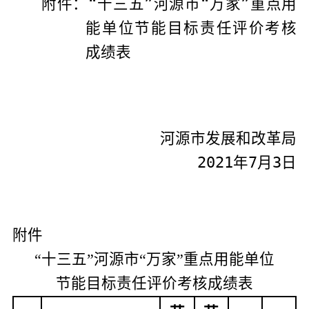
附件：
“十三五”河源市
“
万家
”重点用
能单位节能目标
责任
评价考核
成绩
表
河源市发展和改革局
2021
年
7
月
3
日
附件
“
十三五”河源市
“
万家
”重点用能单位
节能目标
责任
评价考核
成绩
表