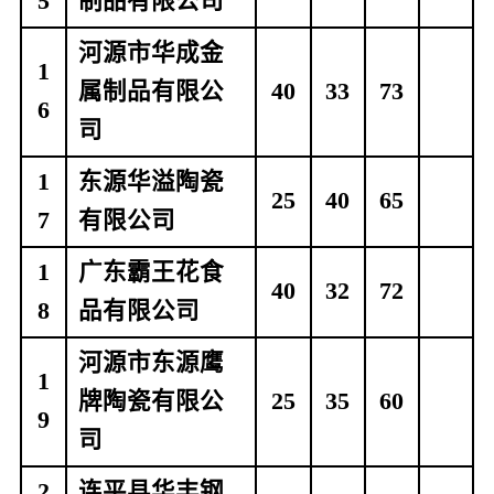
5
制品有限公司
河源市华成金
1
属制品有限公
40
33
73
6
司
1
东源华溢陶瓷
25
40
65
7
有限公司
1
广东霸王花食
40
32
72
8
品有限公司
河源市东源鹰
1
牌陶瓷有限公
25
35
60
9
司
2
连平县华丰钢