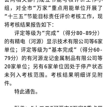
组，对
全市“万
家
”重点用能单位开展了
“十三五”
节能目标责任评价考核工作，现
将考核结果报告如下：
评定等级为“完成”（得分
80-89
分）
的有
精电（河源）显示技术有限公司
等
6
家
单位；评定等级为“基本完成”（得分
60-
79
分）的有河源龙记金属制品有限公司等
20
家单位
；
另有
6
家单位因处于停产状态
未列入考核范围。考核结果明细详见附
件。
特此
通
告。