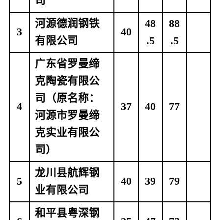
司
河源德润钢铁
48
88
3
40
有限公司
.5
.5
广东省罗曼缔
克陶瓷有限公
司（原名称：
4
37
40
77
河源市罗曼缔
克实业有限公
司）
龙川县航辉钢
5
40
39
79
业有限公司
和平县粤深钢