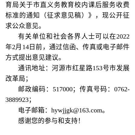
育局关于市直义务教育校内课后服务收费
标准的通知
（征求意见稿）》，
现
公开征
求
公众
意见。
有关单位和社会各界人士可以在
20
22
年
2
月
1
4
日前，通过信函、传真或电子邮件
方式提出意见建议。
通讯地址：
河源市红星路
153
号
市发
展
改
革
局；
邮政编码：
5
17000
；传真号码：
07
62
-
3889923
；
电子邮箱：
hywjjgk
@
163
.com
。
感谢您的参与和支持！