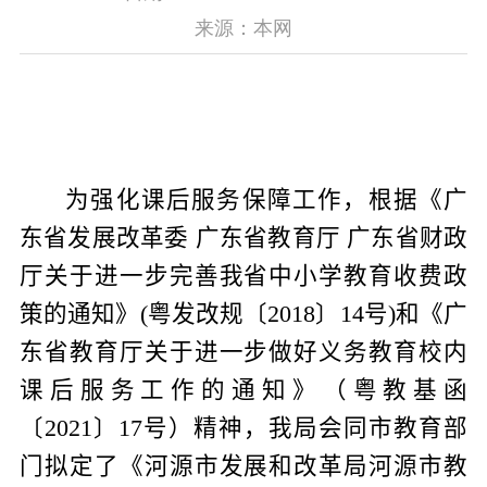
来源：本网
为
强化课后服务保障
工作，
根据《广
东省发展改革委 广东省教育厅 广东省财政
厅关于进一步完善我省中小学教育收费政
策的通知》
(
粤发改规〔
2018
〕
14
号
)
和《
广
东省教育厅关于进一步做好义务教育校内
课后服务工作的通知
》（
粤教基函
〔
20
21
〕
17
号
）精神
，
我局会同市教育部
门拟定了《河源市发展和改革局
河源市教