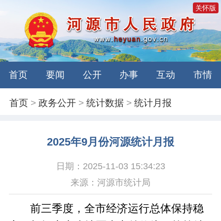
关怀版
首页
要闻
公开
办事
互动
市情
首页
>
政务公开
>
统计数据
>
统计月报
2025年9月份河源统计月报
日期：2025-11-03 15:34:23
来源：河源市统计局
前三季度
，
全市经济
运行总体
保持
稳