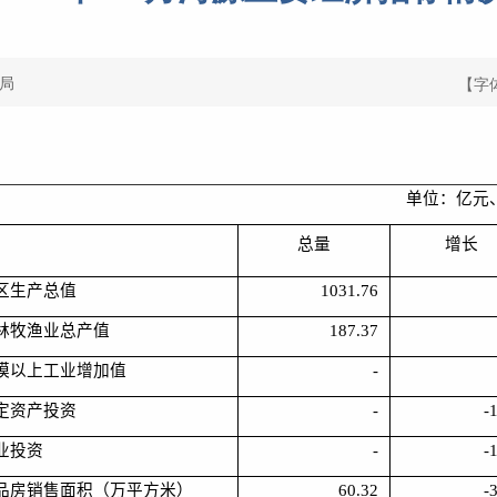
局
【字
单位：亿元
总量
增长
区生产总值
1031.76
林牧渔业总产值
187.37
模以上工业增加值
-
定资产投资
-
-
业投资
-
-
品房销售面积（万平方米）
60.32
-