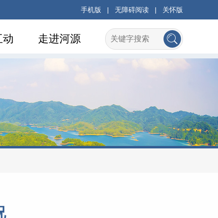
手机版
|
无障碍阅读
|
关怀版
互动
走进河源
况