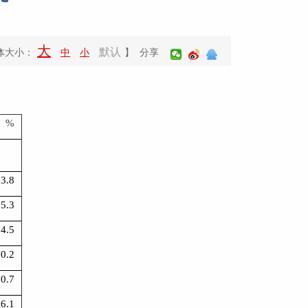
大
默认
体大小：
中
小
】 分享
、
%
3.8
5.3
4.5
10.2
10.7
36.1