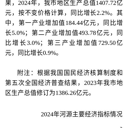
果，
202
4
年
，
我市地区生产总值
1407.72
亿
元，按不变价格计算
，
同比增长
2.2
%
。其
中，第一产业增加值
184.44
亿元，同比增
长
5.0
%
；第二产业增加值
493.78
亿元，同
比增长
3.0
%
；第三产业增加值
729.50
亿
元，同比增长
0.9
%
。
附注：根据我国国民经济核算制度和
第五次全国经济普查结果，
2023
年我市地
区生产总值修订为
1386.26
亿元。
2024
年河源主要经济指标情况