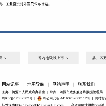
资、工业投资对外暂只公布增速。
府
省内地级以上市
县、区
网站记事
|
地图导航
|
网站声明
|
联系我们
主办：
河源市人民政府办公室
| 承办：
河源市政务服务和数据管理局
|
粤ICP备12032302号
|
粤公网安备 44160202000112号
| 网站标识
技术保障邮箱：zwxxk3323628@163.com 高考网络泄题举报电话：07