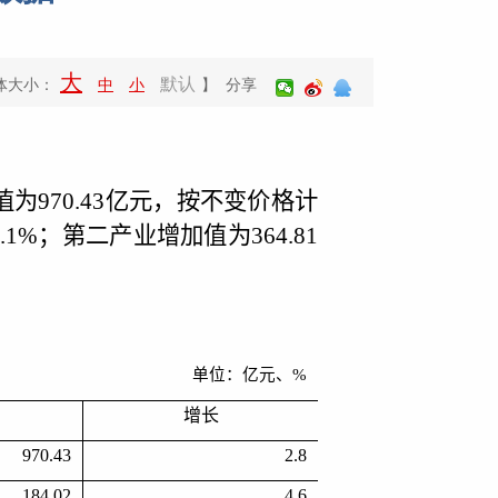
大
默认
体大小：
中
小
】 分享
值为
970.43
亿元，按不变价格计
.1
%
；第二产业增加值为
364.81
单位：亿元、
%
增长
970.43
2.8
184.02
4.6