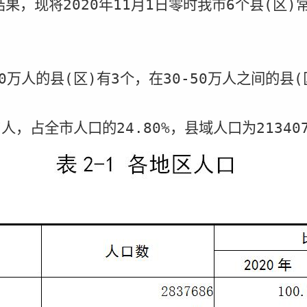
结果，现将
2020
年
11
月
1
日零时我市
6
个县
(
区
)
0
万人的
县
(
区
)
有
3
个，在
30-50
万人之间的县
(
7
人，占全市人口的
24.80%
，县域人口为
21340