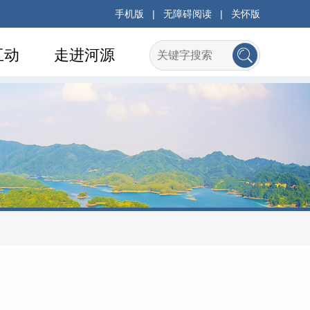
手机版
|
无障碍阅读
|
关怀版
互动
走进河源