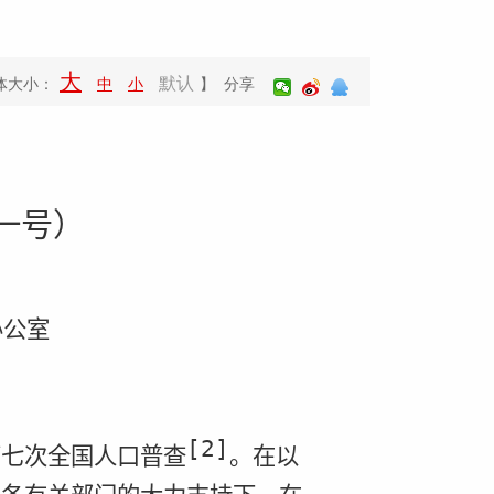
大
默认
体大小：
中
小
】 分享
一号）
办公室
[2]
第七次全国人口普查
。在以