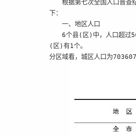
根据第七次全国人口普查
下：
一、地区人口
6
个县
(
区
)
中，人口超过
5
(
区
)
有
1
个。
分区域看，城区人口为
70360