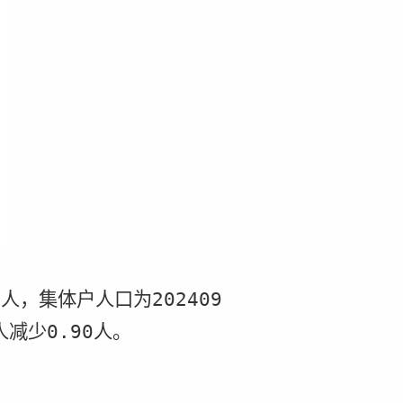
7
人，集体户人口为
202409
人减少
0.90
人。