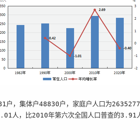
81
户，集体户
48830
户，家庭户人口为
263527
.01
人，比
2010
年第六次全国人口普查的
3.91