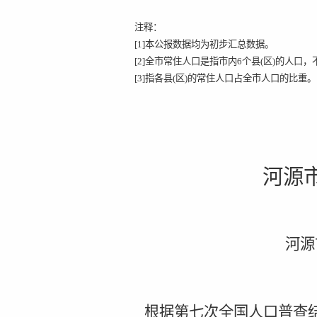
注释：
[1]
本公报数据均为初步汇总数据。
[2]
全市常住人口是指市内
6
个县
(
区
)
的人口，
[3]
指各县
(
区
)
的常住人口占全市人口的比重。
河源
河源
根据第七次全国人口普查