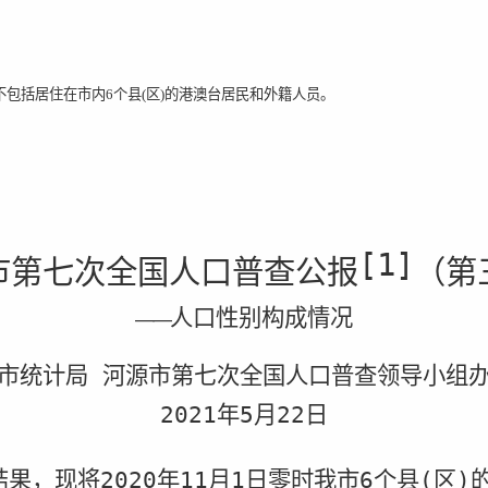
不包括居住在市内
6
个县
(
区
)
的港澳台居民和外籍人员。
[1]
市第七次全国人口普查公报
（第
人口性别构成情况
——
市统计局 河源市第七次全国人口普查领导小组
2021
年
5
月
22
日
结果，现将
2020
年
11
月
1
日零时我市
6
个县
(
区
)