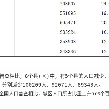
普查相比，
6
个县
(
区
)
中，有
5
个县的人口减少
，分别减少
100209
人、
92071
人、
89343
人。
全国人口普查相比，城区人口所占比重上升
个
9.06