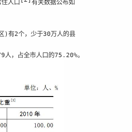
常住人口
有关数据公布如
区
)
有
2
个，少于
30
万人的县
79
人，占全市人口的
75.20%
。