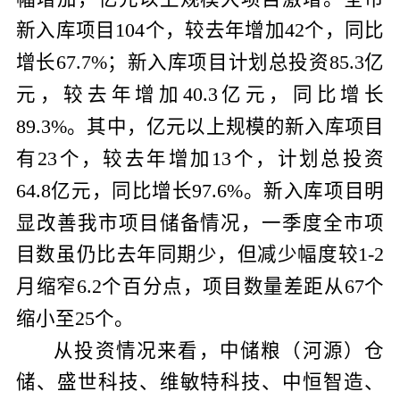
新入库项目
个，较去年增加
个，同比
104
42
增长
；新入库项目计划总投资
亿
67.7%
85.3
元，较去年增加
亿元，同比增长
40.3
。其中，亿元以上规模的新入库项目
89.3%
有
个，较去年增加
个，计划总投资
23
13
亿元，同比增长
。新入库项目明
64.8
97.6%
显改善我市项目储备情况，一季度全市项
目数虽仍比去年同期少，但减少幅度较
1-2
月缩窄
个百分点，项目数量差距从
个
6.2
67
缩小至
个。
25
从投资情况来看，中储粮（河源）仓
储、盛世科技、维敏特科技、中恒智造、