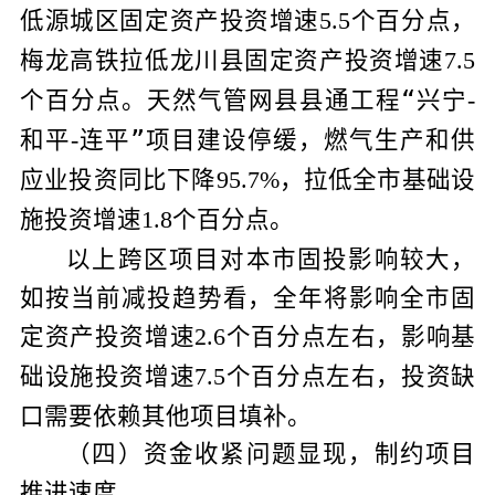
低源城区固定资产投资增速
个百分点，
5.5
梅龙高铁拉低龙川县固定资产投资增速
7.5
个百分点。天然气管网县县通工程“兴宁
-
和平
连平”项目建设停缓，燃气生产和供
-
应业投资同比下降
，拉低全市基础设
95.7%
施投资增速
个百分点。
1.8
以上跨区项目对本市固投影响较大，
如按当前减投趋势看，全年将影响全市固
定资产投资增速
个百分点左右，影响基
2.6
础设施投资增速
个百分点左右，投资缺
7.5
口需要依赖其他项目填补。
（四）资金收紧问题显现，制约项目
推进速度。