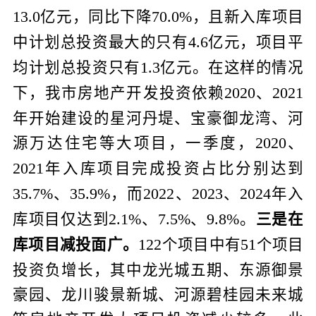
亿元，同比下降
，且新入库项目
13.0
70.0%
中计划总投资最大的只有
亿元，项目平
4.6
均计划总投资只有
亿元。在这样的情况
1.3
下，我市房地产开发投资依赖
、
2020
2021
年开始建设的星河丹堤、宝豪御龙湾、河
源万达住宅等大项目，一季度，
、
2020
年入库项目完成投资占比分别达到
2021
、
，而
、
、
年入
35.7%
35.9%
2022
2023
2024
库项目仅达到
、
、
。
三是在
2.1%
7.5%
9.8%
库项目减投面广。
个项目中有
个项目
122
51
投资负增长，其中龙光城五期、东源御景
豪园、龙川骏景新城、河源碧桂园未来城