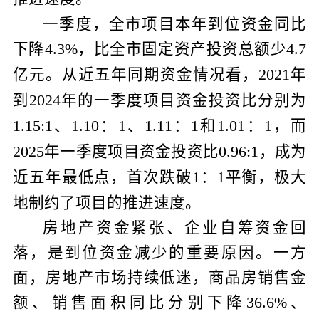
一季度，全市项目本年到位资金同比
下降
，比全市固定资产投资总额少
4.3%
4.7
亿元。从近五年同期资金情况看，
年
2021
到
年的一季度项目资金投资比分别为
2024
、
：
、
：
和
：
，而
1.15:1
1.10
1
1.11
1
1.01
1
年一季度项目资金投资比
，成为
2025
0.96:1
近五年最低点，首次跌破
：
平衡，极大
1
1
地制约了项目的推进速度。
房地产资金紧张、企业自筹资金回
落，是到位资金减少的重要原因。一方
面，房地产市场持续低迷，商品房销售金
额、销售面积同比分别下降
、
36.6%