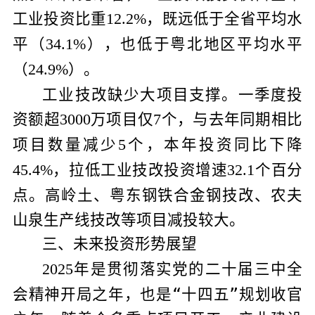
工业投资比重
，既远低于全省平均水
12.2%
平（
），也低于粤北地区平均水平
34.1%
（
）。
24.9%
工业技改缺少大项目支撑。一季度投
资额超
万项目仅
个，与去年同期相比
3000
7
项目数量减少
个，本年投资同比下降
5
，拉低工业技改投资增速
个百分
45.4%
32.1
点。高岭土、粤东钢铁合金钢技改、农夫
山泉生产线技改等项目减投较大。
三、未来投资形势展望
年是贯彻落实党的二十届三中全
2025
会精神开局之年，也是“十四五”规划收官