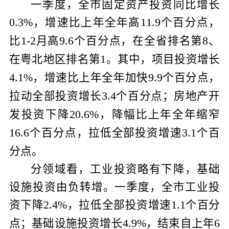
一季度，全市固定资产投资同比增长
，增速比上年全年高
个百分点，
0.3%
11.9
比
月高
个百分点，在全省排名第
、
1-2
9.6
8
在粤北地区排名第
。其中，项目投资增长
1
，增速比上年全年加快
个百分点，
4.1%
9.9
拉动全部投资增长
个百分点；房地产开
3.4
发投资下降
，降幅比上年全年缩窄
20.6%
个百分点，拉低全部投资增速
个百
16.6
3.1
分点。
分领域看，工业投资略有下降，基础
设施投资由负转增。一季度，全市工业投
资下降
，拉低全部投资增速
个百分
2.4%
1.1
点；基础设施投资增长
，结束自上年
4.9%
6