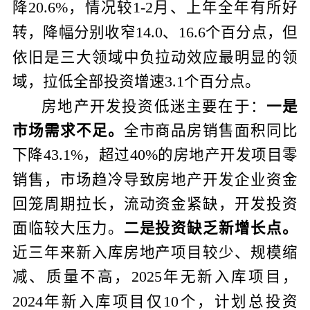
降
，情况较
月、上年全年有所好
20.6%
1-2
转，降幅分别收窄
、
个百分点，但
14.0
16.6
依旧是三大领域中负拉动效应最明显的领
域，拉低全部投资增速
个百分点。
3.1
房地产开发投资低迷主要在于：
一是
市场需求不足。
全市商品房销售面积同比
下降
，超过
的房地产开发项目零
43.1%
40%
销售，市场趋冷导致房地产开发企业资金
回笼周期拉长，流动资金紧缺，开发投资
面临较大压力。
二是投资缺乏新增长点。
近三年来新入库房地产项目较少、规模缩
减、质量不高，
年无新入库项目，
2025
年新入库项目仅
个，计划总投资
2024
10