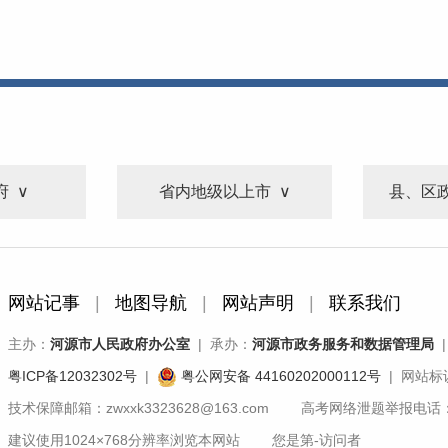
府
省内地级以上市
县、区
网站记事
|
地图导航
|
网站声明
|
联系我们
主办：
河源市人民政府办公室
| 承办：
河源市政务服务和数据管理局
|
粤ICP备12032302号
|
粤公网安备 44160202000112号
| 网站标识
技术保障邮箱：zwxxk3323628@163.com 高考网络泄题举报电话：07
建议使用1024×768分辨率浏览本网站 您是第
-
访问者