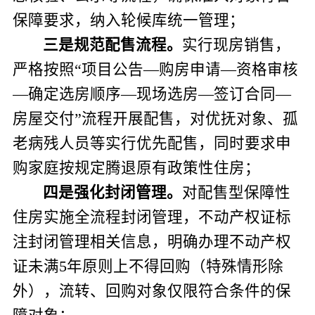
保障要求，纳入轮候库统一管理；
三是
规范配售流程
。
实行现房销售，
严格按照“项目公告—购房申请—资格审核
—确定选房顺序—现场选房—签订合同—
房屋交付”流程开展配售，对优抚对象、孤
老病残人员等实行优先配售，同时要求申
购家庭按规定腾退原有政策性住房；
四是
强化封闭管理
。
对配售型保障性
住房实施全流程封闭管理，不动产权证标
注封闭管理相关信息，明确办理不动产权
证未满
5
年原则上不得回购（特殊情形除
外），流转、回购对象仅限符合条件的保