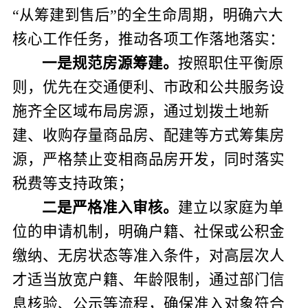
“从筹建到售后”的全生命周期，明确六大
核心工作任务，推动各项工作落地落实：
一是
规范房源筹建
。
按照职住平衡原
则，优先在交通便利、市政和公共服务设
施齐全区域布局房源，通过划拨土地新
建、收购存量商品房、配建等方式筹集房
源，严格禁止变相商品房开发，同时落实
税费
等
支持政策；
二是
严格准入审核
。
建立以家庭为单
位的申请机制，明确户籍、社保
或
公积金
缴纳、无房状态等准入条件，对高层次人
才适当放宽户籍、年龄限制，通过部门信
息核验、公示等流程，确保准入对象符合