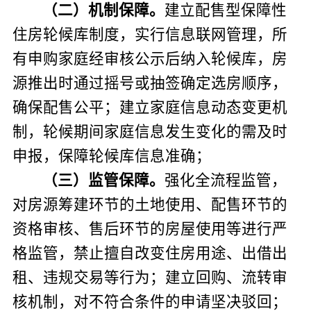
（
二
）
机制保障
。
建立配售型保障性
住房轮候库制度，实行信息联网管理，所
有申购家庭经审核公示后纳入轮候库，房
源推出时通过摇号
或
抽签确定选房顺序，
确保配售公平；建立家庭信息动态变更机
制，轮候期间家庭信息发生变化的需及时
申报，保障轮候库信息准确；
（
三
）
监管保障
。
强化全流程监管，
对房源筹建环节的土地使用、配售环节的
资格审核、售后环节的房屋使用等进行严
格监管，禁止擅自改变住房用途、出借出
租、违规交易等行为；建立回购、流转审
核机制，对不符合条件的申请坚决驳回；