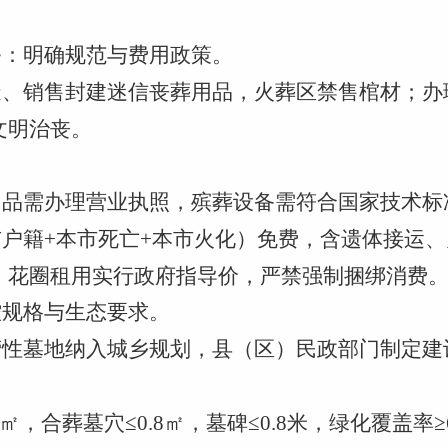
务：明确规范与费用政策。
制造、销售封建迷信丧葬用品，火葬区禁售棺材；
文明治丧。
用品需办理营业执照，殡葬设备需符合国家技术标
户籍+本市死亡+本市火化）免费，含遗体接运、
）花圈租用实行政府指导价，严禁强制捆绑消费
控规格与生态要求。
经营性墓地纳入城乡规划，县（区）民政部门制定
㎡，合葬墓穴≤0.8㎡，墓碑≤0.8米，绿化覆盖率≥