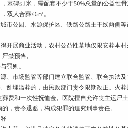
㎡，墓碑≤1米，需配套不少于50%总量的公益性
㎡，双人合葬≤6㎡。
地、城市公园、水源保护区、铁路公路主干线两侧
施不得开展商业活动，农村公益性墓地仅限安葬本
，严禁预售。
任与罚则。
然资源、市场监管等部门建立联合监管、联合执法及
土葬、乱埋滥葬的，由民政部门责令限期改正。火
丧葬费和一次性抚恤金。医院擅自允许丧主运尸
物的，责令退赔，构成犯罪的追究刑事责任。
诠释