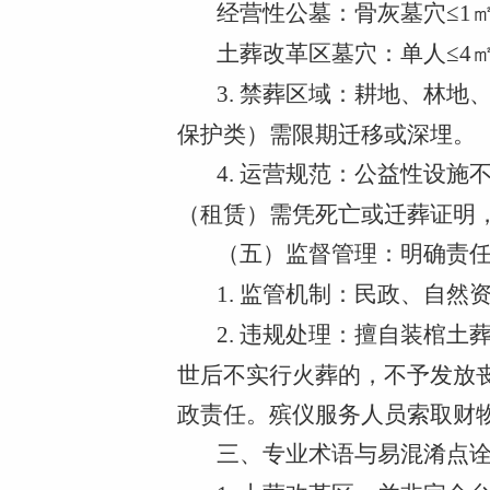
经营性公墓：骨灰墓穴≤1
土葬改革区墓穴：单人≤4
3. 禁葬区域：耕地、林
保护类）需限期迁移或深埋。
4. 运营规范：公益性设
（租赁）需凭死亡或迁葬证明
（五）监督管理：明确责
1. 监管机制：民政、自
2. 违规处理：擅自装棺
世后不实行火葬的，不予发放
政责任。殡仪服务人员索取财
三、专业术语与易混淆点