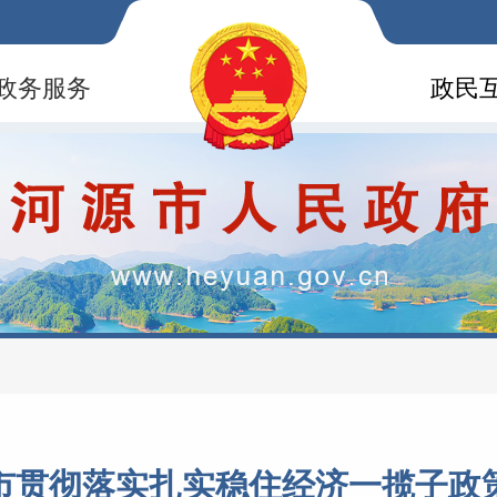
政务服务
政民
市贯彻落实扎实稳住经济一揽子政