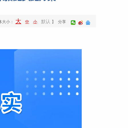
大
默认
体大小：
中
小
】 分享