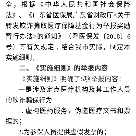
全，根据《中华人民共和国社会保险
法》
、《广东省医保局广东省财政厅
<
关于
转发欺诈骗取医疗保障基金行为举报奖励
暂行办法
>
的通知》（粤医保发〔
201
8
〕
6
号
）
等
有关规定
，
结合我市实际，
制定本
实施
细则
。
二、《
实施细则
》的
举报内容
《
实施细则
》明确了
5
项
举报内容
：
一是
涉及定点医疗机构及其工作人员
的欺诈骗保行为
1.
虚构医药服务，伪造医疗文书和票
据的；
2.
为参保人员提供虚假发票的；