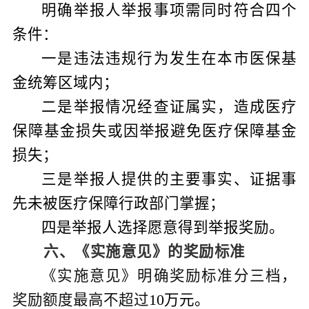
明确
举报人举报事项
需
同时符合
四个
条件：
一是违法违规行为发生在本市医保基
金统筹区域内；
二是
举报情况经查证属实，造成医疗
保障基金损失或因举报避免医疗保障基金
损失；
三是
举报人提供的主要事实、证据事
先未被医疗保障行政部门掌握；
四是
举报人选择愿意得到举报奖励。
六、
《
实施意见
》的
奖励标准
《实施意见》明确奖励标准分三档，
奖励额度最高不超过
10
万元。