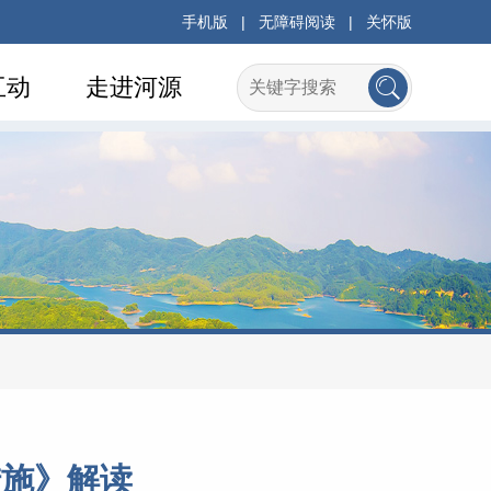
手机版
|
无障碍阅读
|
关怀版
互动
走进河源
措施》解读