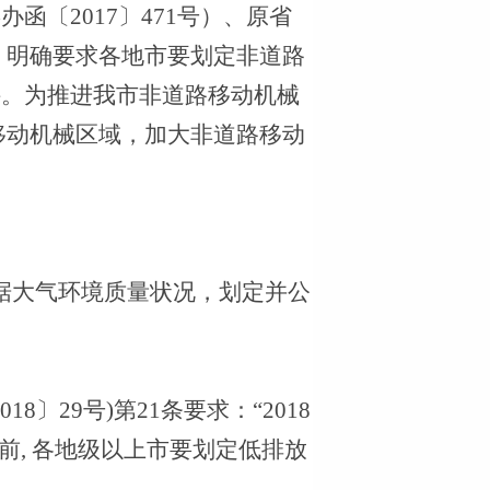
粤办函〔
2017
〕
471
号）、原省
，明确要求各地市要划定非道路
件。为推进我市非道路移动机械
移动机械区域，加大非道路移动
据大气环境质量状况，划定并公
018
〕
29
号
)
第
21
条要求：“
2018
前
,
各地级以上市要划定低排放