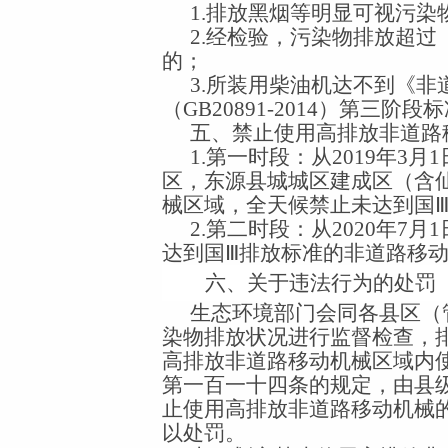
1.
排放黑烟等明显可视污染
2.
经检验，污染物排放超过
的；
3.
所装用柴油机达不到《非
（
GB20891-2014
）第三阶段标
五、禁止使用高排放非道路
1.
第一时段：从
2019
年
3
月
1
区，东源县城城区建成区（含
械区域，全天候禁止未达到国
2.
第二时段：从
2020
年
7
月
1
达到国Ⅲ排放标准的非道路移
六、关于违法行为的处罚
生态环境部门会同各县区（
染物排放状况进行监督检查，
高排放非道路移动机械区域内
第一百一十四条的规定，由县
止使用高排放非道路移动机械
以处罚。