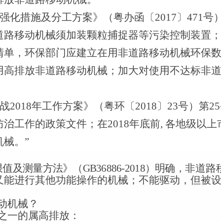
强化措施及分工方案》（粤办函〔
2017
〕
471
号
道路移动机械须加装颗粒捕捉器等污染控制装置
清单，环保部门应建立在用非道路移动机械环保
用高排放非道路移动机械；加大对使用不达标非
战
2018
年工作方案》（粤环〔
2018
〕
23
号）第
25
防治工作的政策文件；在
2018
年底前
,
各地级以上
械。”
限值及测量方法》（
GB36886-2018
）明确，
非道路
又能进行其他功能操作的机械；不能驱动，但被
动机械？
之一的属高排放：