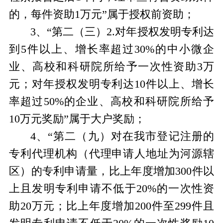
的，每件资助
1
万元”属于授权前资助；
3
、“第二（三）
2.
对年授权发明专利达
到
5
件以上、增长率超过
30%
的中小微企
业、高校和科研院所给予一次性资助
3
万
元；对年授权发明专利达
10
件以上、增长
率超过
50%
的企业、高校和科研院所给予
10
万元奖励”属于大户奖励；
4
、“第二（九）对在我市登记注册的
专利代理机构（代理申请人地址为河源辖
区）的专利申请量，比上年度增加
300
件以
上且发明专利申请不低于
20%
的一次性资
助
20
万元；比上年度增加
200
件至
299
件且