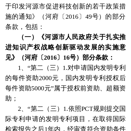
于印发河源市促进科技创新的若干政策措
施的通知》（河府〔
2016
〕
49
号）
的部分
条款，
包括：
（一）《河源市人民政府关于扎实推
进知识产权战略创新驱动发展的实施意
见》（河府〔
2016
〕
16
号）部分条款：
1
、“第二（三）
1.
对申请国内发明专利
的每件资助
2000
元，国内发明专利授权后
每件资助
5000
元”属于授权前资助、超额资
助；
2
、“第二（三）
1.
依照
PCT
规则提交国
际专利申请的发明专利项目，在取得国际
检索报告之后
1
年内，经审查符合资助条件