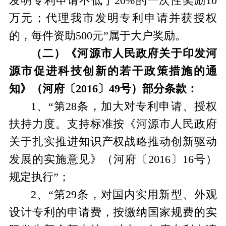
发明专利申请不低于
20%
的一次性奖励
10
万元；代理我市发明专利申请并获授权
的，每件资助
500
元”属于大户奖励。
（二）《河源市人民政府关于印发河
源市促进科技创新的若干政策措施的通
知》（河府〔
2016
〕
49
号）部分条款：
1
、“第
28
条，加大对专利申请、授权
扶持力度。支持标准按《河源市人民政府
关于扎实推进知识产权战略推动创新驱动
发展的实施意见》（河府〔
2016
〕
16
号）
规定执行”；
2
、“第
29
条，对国内实用新型、外观
设计专利的申请费，按缴纳国家规费的实