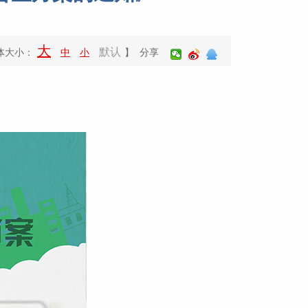
大
默认
体大小：
中
小
】 分享