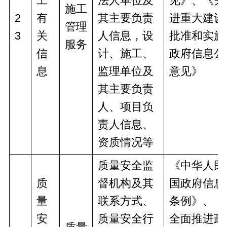
工
法人单位及
见》、《关
施工
2
有
其主要负责
进重大建设
管理
3
关
人信息，设
批准和实施
服务
信
计、施工、
政府信息公
息
监理单位及
意见》
其主要负责
人、项目负
责人信息、
资质情况等
质量安全监
《中华人民
质
督机构及其
国政府信息
量
联系方式、
条例》、《
安
质量安全行
全面推进政