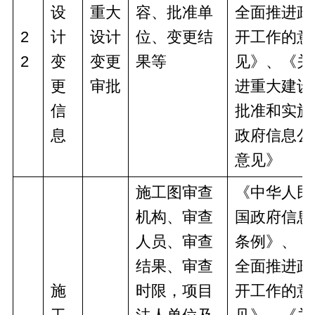
设
重大
容、批准单
全面推进政
2
计
设计
位、变更结
开工作的意
2
变
变更
果等
见》、《关
更
审批
进重大建设
信
批准和实施
息
政府信息公
意见》
施工图审查
《中华人民
机构、审查
国政府信息
人员、审查
条例》、《
结果、审查
全面推进政
施
时限，项目
开工作的意