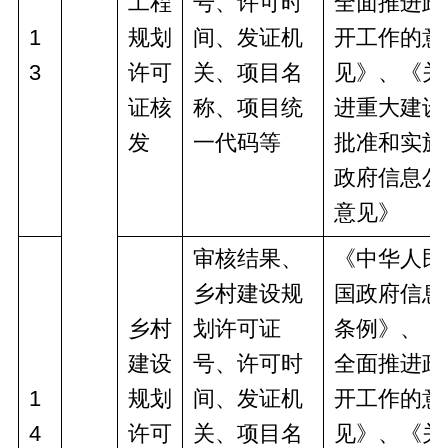
工程
号、许可时
全面推进政
1
规划
间、发证机
开工作的意
3
许可
关、项目名
见》、《关
证核
称、项目统
进重大建设
发
一代码等
批准和实施
政府信息公
意见》
审核结果、
《中华人民
乡村建设规
国政府信息
乡村
划许可证
条例》、《
建设
号、许可时
全面推进政
1
规划
间、发证机
开工作的意
4
许可
关、项目名
见》、《关