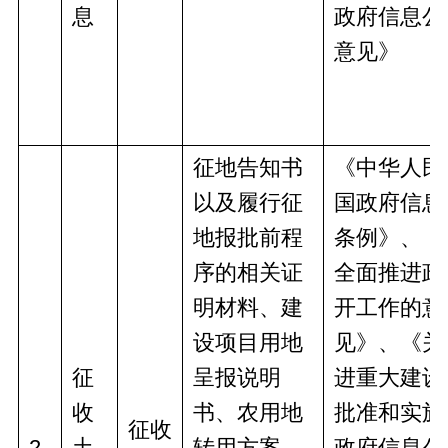
息
政府信息公
意见》
征地告知书
《中华人民
以及履行征
国政府信息
地报批前程
条例》、《
序的相关证
全面推进政
明材料、建
开工作的意
设项目用地
见》、《关
征
呈报说明
进重大建设
收
书、农用地
批准和实施
征收
2
土
转用方案、
政府信息公