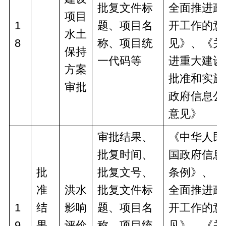
批复文件标
全面推进政
项目
1
题、项目名
开工作的意
水土
8
称、项目统
见》、《关
保持
一代码等
进重大建设
方案
批准和实施
审批
政府信息公
意见》
审批结果、
《中华人民
批复时间、
国政府信息
批
批复文号、
条例》、《
准
洪水
批复文件标
全面推进政
1
结
影响
题、项目名
开工作的意
9
果
评价
称、项目统
见》、《关