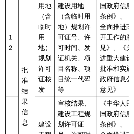
用地
建设用地
国政府信息
（含
（含临时用
条例》、《
临时
地）规划许
全面推进政
1
用
可证号、许
开工作的意
2
地）
可时间、发
见》、《关
规划
证机关、项
进重大建设
许可
目名称、项
批准和实施
批
证核
目统一代码
政府信息公
准
发
等
意见》
结
果
审核结果、
《中华人民
信
建设工程规
国政府信息
息
建设
划许可证
条例》、《