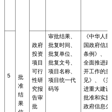
审批结果、
《中华人民
政府
批复时间、
国政府信息
投资
批复单位、
条例》、《
项目
批复文号、
全面推进政
可行
项目名称、
开工作的意
5
批
性研
项目统一代
见》、《关
准
究报
码等
进重大建设
结
告审
批准和实施
果
批
政府信息公