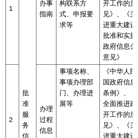
办事
构联系方
开工作的意
1
指南
式、申报要
见》、《关
求等
进重大建设
批准和实施
政府信息公
意见》
事项名称、
《中华人民
事项办理部
国政府信息
批
门、办理进
条例》、《
准
展等
全面推进政
办理
服
开工作的意
2
过程
务
见》、《关
信息
信
进重大建设