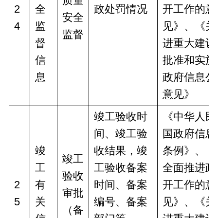
质量
2
全
政处罚情况
开工作的意
安全
4
监
见》、《关
监督
督
进重大建设
信
批准和实施
息
政府信息公
意见》
竣工验收时
《中华人民
间、竣工验
国政府信息
竣
收结果，竣
条例》、《
竣工
工
工验收备案
全面推进政
验收
2
有
时间、备案
开工作的意
审批
5
关
编号、备案
见》、《关
（备