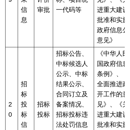
信
审批
一代码等
进重大建设
息
批准和实施
政府信息公
意见》
招标公告、
《中华人民
中标候选人
国政府信息
公示、中标
条例》、《
招
结果公示、
全面推进政
标
合同订立及
开工作的意
2
投
招标
备案情况、
见》、《关
0
标
投标
招标投标违
进重大建设
信
法处罚信息
批准和实施